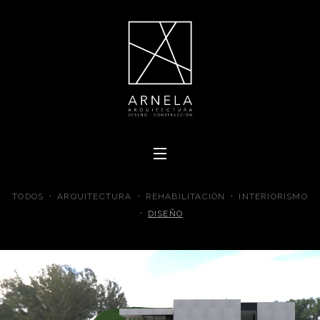
·
·
·
TODOS
ARQUITECTURA
REHABILITACIÓN
INTERIORISMO
·
DISEÑO