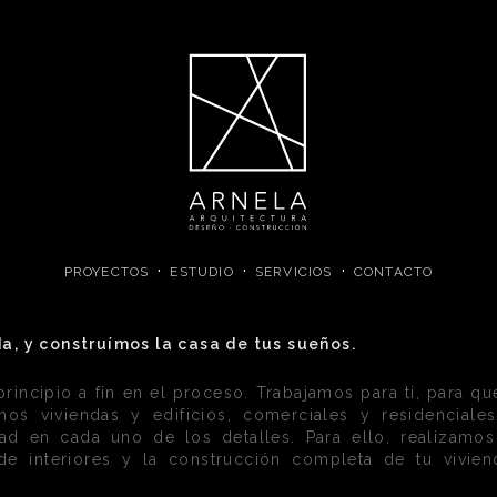
·
·
·
PROYECTOS
ESTUDIO
SERVICIOS
CONTACTO
a, y construímos la casa de tus sueños.
incipio a fin en el proceso. Trabajamos para ti, para que
mos viviendas y edificios, comerciales y residenciale
ad en cada uno de los detalles. Para ello, realizamos
 de interiores y la construcción completa de tu vivien